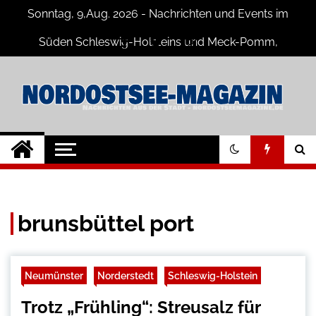
Skip
Sonntag, 9,Aug. 2026 - Nachrichten und Events im
to
content
Süden Schleswig-Holsteins und Meck-Pomm,
Niedersachsen
Nord-Ostsee-
Der Blog der Nord-Ostsee Magazine
Magazine Blog
brunsbüttel port
Neumünster
Norderstedt
Schleswig-Holstein
Trotz „Frühling“: Streusalz für