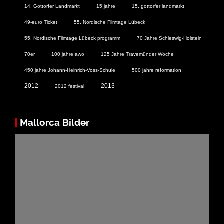
14. Gottorfer Landmarkt
15 jahre
15. gottorfer landmarkt
49-euro Ticket
55. Nordische Filmtage Lübeck
55. Nordische Filmtage Lübeck programm
70 Jahre Schleswig-Holstein
70er
100 jahre awo
125 Jahre Travemünder Woche
450 jahre Johann-Heinrich-Voss-Schule
500 jahre reformation
2012
2013
2012 festival
Mallorca Bilder