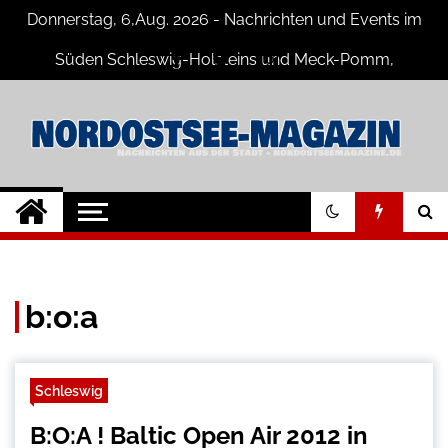
Skip
Donnerstag, 6,Aug. 2026 - Nachrichten und Events im
to
content
Süden Schleswig-Holsteins und Meck-Pomm,
Niedersachsen
Nord-Ostsee-
Der Blog der Nord-Ostsee Magazine
Magazine Blog
b:o:a
Schleswig
B:O:A ! Baltic Open Air 2012 in