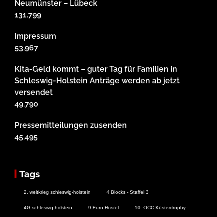
Neumünster – Lübeck
131.799
Impressum
53.967
Kita-Geld kommt – guter Tag für Familien in
Schleswig-Holstein Anträge werden ab jetzt
versendet
49.790
Pressemitteilungen zusenden
45.495
Tags
2. weltkrieg schleswig-holstein
4 Blocks - Staffel 3
4G schleswig-holstein
9 Euro Hostel
10. OCC Küstentrophy