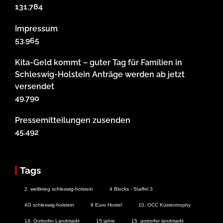
131.784
Impressum
53.965
Kita-Geld kommt – guter Tag für Familien in
Schleswig-Holstein Anträge werden ab jetzt
versendet
49.790
Pressemitteilungen zusenden
45.492
Tags
2. weltkrieg schleswig-holstein
4 Blocks - Staffel 3
4G schleswig-holstein
9 Euro Hostel
10. OCC Küstentrophy
14. Gottorfer Landmarkt
15 jahre
15. gottorfer landmarkt