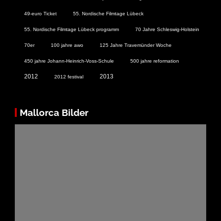
49-euro Ticket
55. Nordische Filmtage Lübeck
55. Nordische Filmtage Lübeck programm
70 Jahre Schleswig-Holstein
70er
100 jahre awo
125 Jahre Travemünder Woche
450 jahre Johann-Heinrich-Voss-Schule
500 jahre reformation
2012
2013
2012 festival
Mallorca Bilder