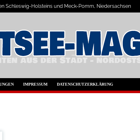
üden Schleswig-Holsteins und Meck-Pomm, Niedersachsen
ne Blog
UNGEN
IMPRESSUM
DATENSCHUTZERKLÄRUNG