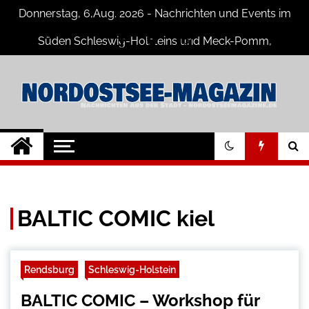
Skip
Donnerstag, 6,Aug. 2026 - Nachrichten und Events im
to
content
Süden Schleswig-Holsteins und Meck-Pomm,
Niedersachsen
Nord-Ostsee-
Der Blog der Nord-Ostsee Magazine
Magazine Blog
BALTIC COMIC kiel
Rendsburg
Schleswig-Holstein
BALTIC COMIC – Workshop für