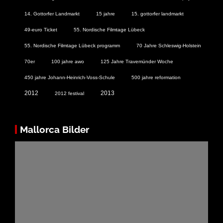
14. Gottorfer Landmarkt
15 jahre
15. gottorfer landmarkt
49-euro Ticket
55. Nordische Filmtage Lübeck
55. Nordische Filmtage Lübeck programm
70 Jahre Schleswig-Holstein
70er
100 jahre awo
125 Jahre Travemünder Woche
450 jahre Johann-Heinrich-Voss-Schule
500 jahre reformation
2012
2013
2012 festival
Mallorca Bilder