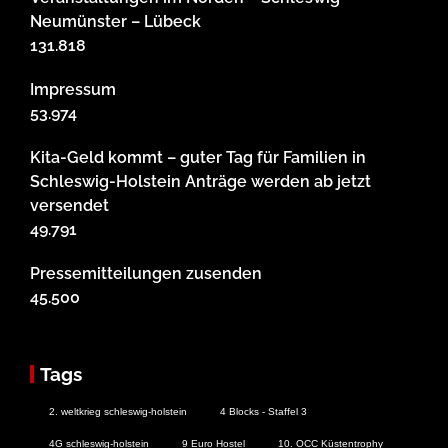
Neumünster – Lübeck
131.818
Impressum
53.974
Kita-Geld kommt – guter Tag für Familien in
Schleswig-Holstein Anträge werden ab jetzt
versendet
49.791
Pressemitteilungen zusenden
45.500
Tags
2. weltkrieg schleswig-holstein
4 Blocks - Staffel 3
4G schleswig-holstein
9 Euro Hostel
10. OCC Küstentrophy