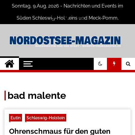
Skip
Sonntag, 9,Aug. 2026 - Nachrichten und Events im
to
content
Süden Schleswig-Holsteins und Meck-Pomm,
Niedersachsen
Nord-Ostsee-
Der Blog der Nord-Ostsee Magazine
Magazine Blog
bad malente
Eutin
Schleswig-Holstein
Ohrenschmaus für den guten