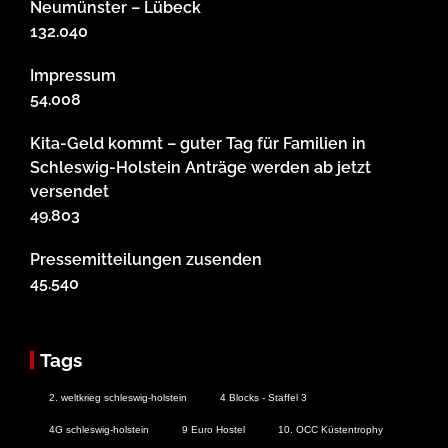
Neumünster – Lübeck
132.040
Impressum
54.008
Kita-Geld kommt – guter Tag für Familien in
Schleswig-Holstein Anträge werden ab jetzt
versendet
49.803
Pressemitteilungen zusenden
45.540
Tags
2. weltkrieg schleswig-holstein
4 Blocks - Staffel 3
4G schleswig-holstein
9 Euro Hostel
10. OCC Küstentrophy