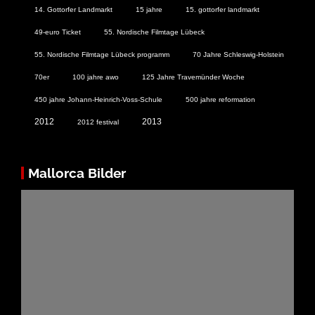
14. Gottorfer Landmarkt
15 jahre
15. gottorfer landmarkt
49-euro Ticket
55. Nordische Filmtage Lübeck
55. Nordische Filmtage Lübeck programm
70 Jahre Schleswig-Holstein
70er
100 jahre awo
125 Jahre Travemünder Woche
450 jahre Johann-Heinrich-Voss-Schule
500 jahre reformation
2012
2013
2012 festival
Mallorca Bilder