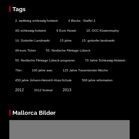
Tags
2. weltkrieg schleswig-holstein
4 Blocks - Staffel 3
4G schleswig-holstein
9 Euro Hostel
10. OCC Küstentrophy
14. Gottorfer Landmarkt
15 jahre
15. gottorfer landmarkt
49-euro Ticket
55. Nordische Filmtage Lübeck
55. Nordische Filmtage Lübeck programm
70 Jahre Schleswig-Holstein
70er
100 jahre awo
125 Jahre Travemünder Woche
450 jahre Johann-Heinrich-Voss-Schule
500 jahre reformation
2012
2013
2012 festival
Mallorca Bilder