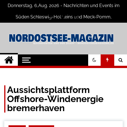
Skip
Donnerstag, 6,Aug. 2026 - Nachrichten und Events im
to
content
Süden Schleswig-Holsteins und Meck-Pomm,
Niedersachsen
Nord-Ostsee-
Der Blog der Nord-Ostsee Magazine
Magazine Blog
Aussichtsplattform
Offshore-Windenergie
bremerhaven