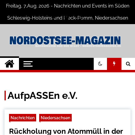
Skip
Freitag, 7,Aug. 2026 - Nachrichten und Events im Süden
to
content
Schleswig-Holsteins und Meck-Pomm, Niedersachsen
Nord-Ostsee-
Der Blog der Nord-Ostsee Magazine
Magazine Blog
AufpASSEn e.V.
Nachrichten
Niedersachsen
Rückholung von Atommüll in der