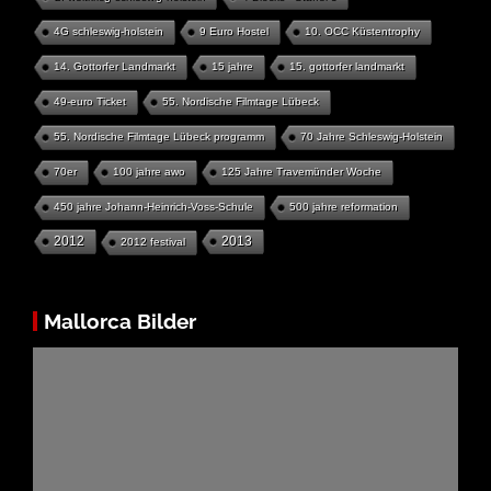
4G schleswig-holstein
9 Euro Hostel
10. OCC Küstentrophy
14. Gottorfer Landmarkt
15 jahre
15. gottorfer landmarkt
49-euro Ticket
55. Nordische Filmtage Lübeck
55. Nordische Filmtage Lübeck programm
70 Jahre Schleswig-Holstein
70er
100 jahre awo
125 Jahre Travemünder Woche
450 jahre Johann-Heinrich-Voss-Schule
500 jahre reformation
2012
2013
2012 festival
Mallorca Bilder