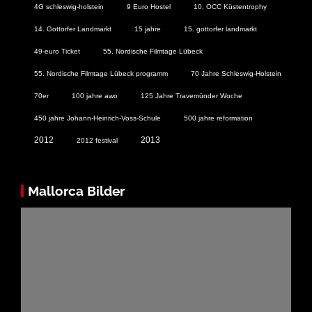
4G schleswig-holstein
9 Euro Hostel
10. OCC Küstentrophy
14. Gottorfer Landmarkt
15 jahre
15. gottorfer landmarkt
49-euro Ticket
55. Nordische Filmtage Lübeck
55. Nordische Filmtage Lübeck programm
70 Jahre Schleswig-Holstein
70er
100 jahre awo
125 Jahre Travemünder Woche
450 jahre Johann-Heinrich-Voss-Schule
500 jahre reformation
2012
2013
2012 festival
Mallorca Bilder