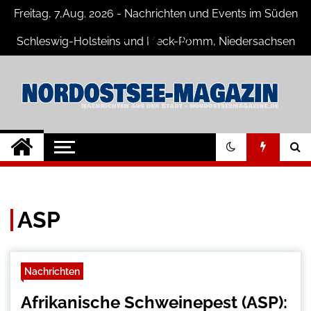
Skip
Freitag, 7,Aug. 2026 - Nachrichten und Events im Süden
to
content
Schleswig-Holsteins und Meck-Pomm, Niedersachsen
Nord-Ostsee-
Der Blog der Nord-Ostsee Magazine
Magazine Blog
ASP
Nachrichten
Afrikanische Schweinepest (ASP):