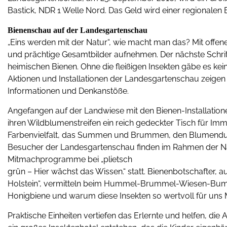
Bastick, NDR 1 Welle Nord. Das Geld wird einer regionalen 
Bienenschau auf der Landesgartenschau
„Eins werden mit der Natur“, wie macht man das? Mit offe
und prächtige Gesamtbilder aufnehmen. Der nächste Schritt 
heimischen Bienen. Ohne die fleißigen Insekten gäbe es kei
Aktionen und Installationen der Landesgartenschau zeige
Informationen und Denkanstöße.
Angefangen auf der Landwiese mit den Bienen-Installatione
ihren Wildblumenstreifen ein reich gedeckter Tisch für Imme
Farbenvielfalt, das Summen und Brummen, den Blumenduft 
Besucher der Landesgartenschau finden im Rahmen der Na
Mitmachprogramme bei „plietsch
grün – Hier wächst das Wissen.“ statt. Bienenbotschafter,
Holstein“, vermitteln beim Hummel-Brummel-Wiesen-Bum
Honigbiene und warum diese Insekten so wertvoll für uns 
Praktische Einheiten vertiefen das Erlernte und helfen, di