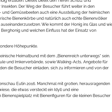
ndig erbauen. Dieses bietet den Tieren Schutz und
Insekten. Der Weg der Besucher führt weiter in den
t- und Gemüsebeeten auch eine Ausstellung der heimischen
orische Bienenkörbe und natürlich auch echte Bienenvölker
i auseinanderzusetzen. Wie kommt der Honig ins Glas und wi
 Berghonig und welchen Einfluss hat der Einsatz von
sondere Höhepunkte.
inische Heimatbund mit dem „Bienenreich unterwegs“ sein.
hule und Imkerverbände, sowie Walking-Acts, Angebote für
en die Besucher einladen, sich zu informieren und von der
tenschau Eutin 2016. Manchmal mit großen, herausragenden
ese, die etwas versteckt ein Idyll und eine
 Bienenspielplatz mit Bienenfiguren für die kleinen Besucher