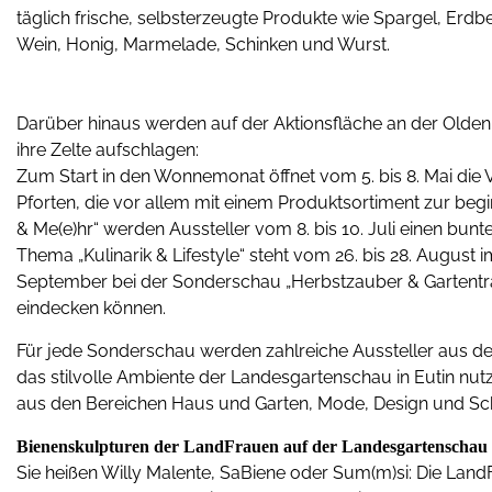
täglich frische, selbsterzeugte Produkte wie Spargel, Er
Wein, Honig, Marmelade, Schinken und Wurst.
Darüber hinaus werden auf der Aktionsfläche an der Olde
ihre Zelte aufschlagen:
Zum Start in den Wonnemonat öffnet vom 5. bis 8. Mai die
Pforten, die vor allem mit einem Produktsortiment zur beg
& Me(e)hr“ werden Aussteller vom 8. bis 10. Juli einen b
Thema „Kulinarik & Lifestyle“ steht vom 26. bis 28. August 
September bei der Sonderschau „Herbstzauber & Gartenträ
eindecken können.
Für jede Sonderschau werden zahlreiche Aussteller aus de
das stilvolle Ambiente der Landesgartenschau in Eutin nu
aus den Bereichen Haus und Garten, Mode, Design und Sch
Bienenskulpturen der LandFrauen auf der Landesgartenschau
Sie heißen Willy Malente, SaBiene oder Sum(m)si: Die Land