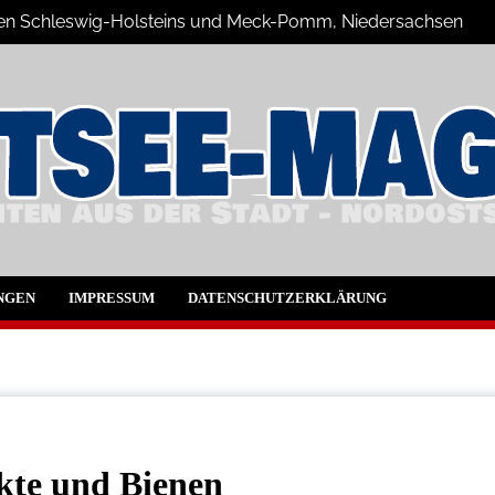
üden Schleswig-Holsteins und Meck-Pomm, Niedersachsen
ne Blog
NGEN
IMPRESSUM
DATENSCHUTZERKLÄRUNG
kte und Bienen