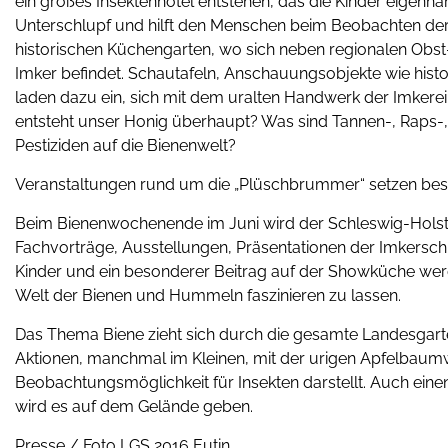
ein großes Insektenhotel entstehen, das die Kinder eigenhä
Unterschlupf und hilft den Menschen beim Beobachten der 
historischen Küchengarten, wo sich neben regionalen Obs
Imker befindet. Schautafeln, Anschauungsobjekte wie hist
laden dazu ein, sich mit dem uralten Handwerk der Imkere
entsteht unser Honig überhaupt? Was sind Tannen-, Raps-,
Pestiziden auf die Bienenwelt?
Veranstaltungen rund um die „Plüschbrummer“ setzen be
Beim Bienenwochenende im Juni wird der Schleswig-Holste
Fachvorträge, Ausstellungen, Präsentationen der Imkersc
Kinder und ein besonderer Beitrag auf der Showküche werd
Welt der Bienen und Hummeln faszinieren zu lassen.
Das Thema Biene zieht sich durch die gesamte Landesgar
Aktionen, manchmal im Kleinen, mit der urigen Apfelbaumwi
Beobachtungsmöglichkeit für Insekten darstellt. Auch einen
wird es auf dem Gelände geben.
Presse / Foto LGS 2016 Eutin