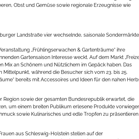
dbeeren, Obst und Gemüse sowie regionale Erzeugnisse wie
nburger Landstraße vier wechselnde, saisonale Sondermärkte
 Veranstaltung „Frühlingserwachen & Gartenträume“ ihre
innenden Gartensaison Interesse weckt. Auf dem Markt „Freize
unten Mix an Schönem und Nützlichem im Gepäck haben. Das
im Mittelpunkt, während die Besucher sich vom 23. bis 25.
ume“ bereits mit Accessoires und Ideen für den nahen Herb
r Region sowie der gesamten Bundesrepublik erwartet, die
tzen, um einem breiten Publikum erlesene Produkte vorwiege
muck sowie Kulinarisches und edle Tropfen zu präsentieren
Frauen aus Schleswig-Holstein stellen auf der