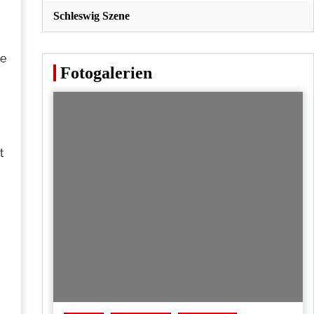
Schleswig Szene
te
Fotogalerien
t