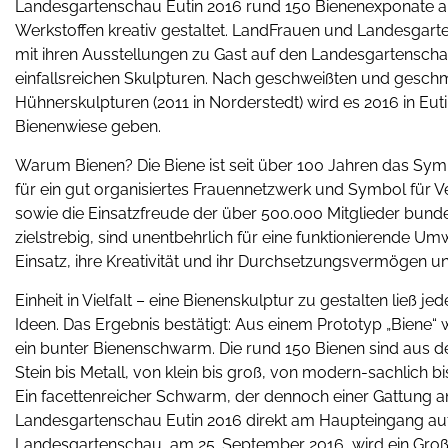
Landesgartenschau Eutin 2016 rund 150 Bienenexponate aus
Werkstoffen kreativ gestaltet. LandFrauen und Landesgar
mit ihren Ausstellungen zu Gast auf den Landesgartenscha
einfallsreichen Skulpturen. Nach geschweißten und gesch
Hühnerskulpturen (2011 in Norderstedt) wird es 2016 in Euti
Bienenwiese geben.
Warum Bienen? Die Biene ist seit über 100 Jahren das Symb
für ein gut organisiertes Frauennetzwerk und Symbol für
sowie die Einsatzfreude der über 500.000 Mitglieder bunde
zielstrebig, sind unentbehrlich für eine funktionierende Umw
Einsatz, ihre Kreativität und ihr Durchsetzungsvermögen u
Einheit in Vielfalt – eine Bienenskulptur zu gestalten ließ
Ideen. Das Ergebnis bestätigt: Aus einem Prototyp „Biene
ein bunter Bienenschwarm. Die rund 150 Bienen sind aus de
Stein bis Metall, von klein bis groß, von modern-sachlich bis
Ein facettenreicher Schwarm, der dennoch einer Gattung an
Landesgartenschau Eutin 2016 direkt am Haupteingang auf
Landesgartenschau, am 25. September 2016, wird ein Großte