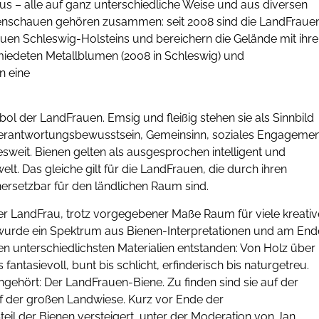
 – alle auf ganz unterschiedliche Weise und aus diversen
tenschauen gehören zusammen: seit 2008 sind die LandFraue
uen Schleswig-Holsteins und bereichern die Gelände mit ihr
miedeten Metallblumen (2008 in Schleswig) und
n eine
ol der LandFrauen. Emsig und fleißig stehen sie als Sinnbild
 Verantwortungsbewusstsein, Gemeinsinn, soziales Engageme
sweit. Bienen gelten als ausgesprochen intelligent und
elt. Das gleiche gilt für die LandFrauen, die durch ihren
nersetzbar für den ländlichen Raum sind.
 jeder LandFrau, trotz vorgegebener Maße Raum für viele kreativ
“ wurde ein Spektrum aus Bienen-Interpretationen und am End
n unterschiedlichsten Materialien entstanden: Von Holz über
 fantasievoll, bunt bis schlicht, erfinderisch bis naturgetreu.
gehört: Der LandFrauen-Biene. Zu finden sind sie auf der
 der großen Landwiese. Kurz vor Ende der
il der Bienen versteigert, unter der Moderation von Jan