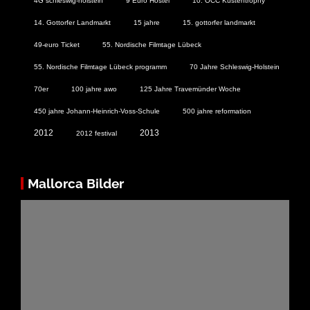
4G schleswig-holstein
9 Euro Hostel
10. OCC Küstentrophy
14. Gottorfer Landmarkt
15 jahre
15. gottorfer landmarkt
49-euro Ticket
55. Nordische Filmtage Lübeck
55. Nordische Filmtage Lübeck programm
70 Jahre Schleswig-Holstein
70er
100 jahre awo
125 Jahre Travemünder Woche
450 jahre Johann-Heinrich-Voss-Schule
500 jahre reformation
2012
2013
2012 festival
Mallorca Bilder