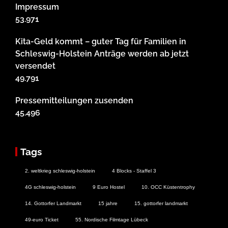
Impressum
53.971
Kita-Geld kommt – guter Tag für Familien in
Schleswig-Holstein Anträge werden ab jetzt
versendet
49.791
Pressemitteilungen zusenden
45.496
Tags
2. weltkrieg schleswig-holstein
4 Blocks - Staffel 3
4G schleswig-holstein
9 Euro Hostel
10. OCC Küstentrophy
14. Gottorfer Landmarkt
15 jahre
15. gottorfer landmarkt
49-euro Ticket
55. Nordische Filmtage Lübeck