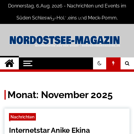
Skip
Donnerstag, 6,Aug. 2026 - Nachrichten und Events im
to
content
Süden Schleswig-Holsteins und Meck-Pomm,
Niedersachsen
Nord-Ostsee-
Der Blog der Nord-Ostsee Magazine
Magazine Blog
Monat:
November 2025
Nachrichten
Internetstar Anike Ekina