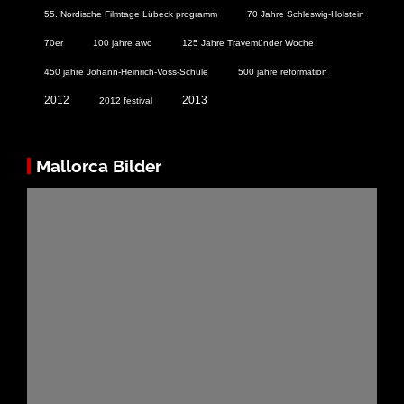
55. Nordische Filmtage Lübeck programm
70 Jahre Schleswig-Holstein
70er
100 jahre awo
125 Jahre Travemünder Woche
450 jahre Johann-Heinrich-Voss-Schule
500 jahre reformation
2012
2013
2012 festival
Mallorca Bilder