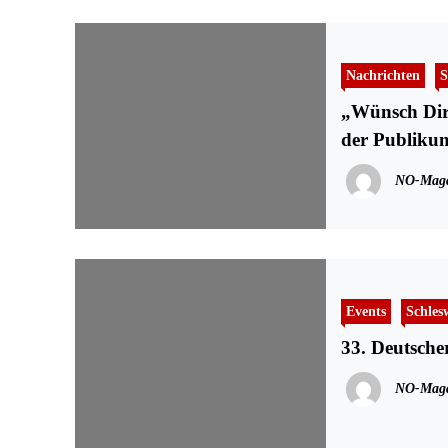
Nachrichten
S
„Wünsch Dir
der Publiku
NO-Maga
Events
Schles
33. Deutsch
NO-Maga