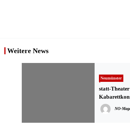
Weitere News
Neumünster
statt-Theate
Kabarettkonz
NO-Maga