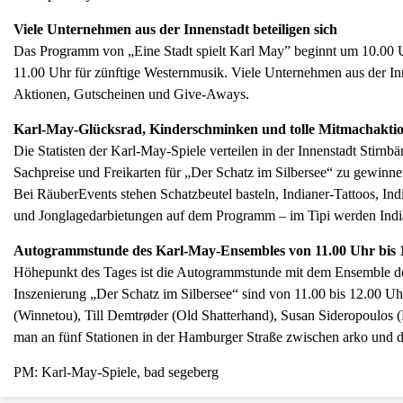
Viele Unternehmen aus der Innenstadt beteiligen sich
Das Programm von „Eine Stadt spielt Karl May” beginnt um 10.00 U
11.00 Uhr für zünftige Westernmusik. Viele Unternehmen aus der In
Aktionen, Gutscheinen und Give-Aways.
Karl-May-Glücksrad, Kinderschminken und tolle Mitmachakti
Die Statisten der Karl-May-Spiele verteilen in der Innenstadt Stir
Sachpreise und Freikarten für „Der Schatz im Silbersee“ zu gewinne
Bei RäuberEvents stehen Schatzbeutel basteln, Indianer-Tattoos, In
und Jonglagedarbietungen auf dem Programm – im Tipi werden India
Autogrammstunde des Karl-May-Ensembles von 11.00 Uhr bis 
Höhepunkt des Tages ist die Autogrammstunde mit dem Ensemble de
Inszenierung „Der Schatz im Silbersee“ sind von 11.00 bis 12.00 Uh
(Winnetou), Till Demtrøder (Old Shatterhand), Susan Sideropoulos (Ell
man an fünf Stationen in der Hamburger Straße zwischen arko und
PM: Karl-May-Spiele, bad segeberg