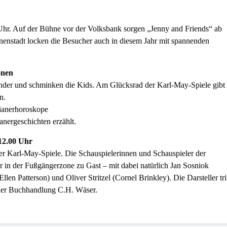
hr. Auf der Bühne vor der Volksbank sorgen „Jenny and Friends“ ab
nenstadt locken die Besucher auch in diesem Jahr mit spannenden
onen
nbänder und schminken die Kids. Am Glücksrad der Karl-May-Spiele gibt
n.
dianerhoroskope
nergeschichten erzählt.
12.00 Uhr
r Karl-May-Spiele. Die Schauspielerinnen und Schauspieler der
r in der Fußgängerzone zu Gast – mit dabei natürlich Jan Sosniok
en Patterson) und Oliver Stritzel (Cornel Brinkley). Die Darsteller tri
 der Buchhandlung C.H. Wäser.