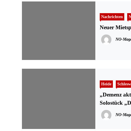
Nachrichten
N
Neuer Mietsp
NO-Maga
Heide
Schlesw
„Demenz aktu
Solostück „D
NO-Maga