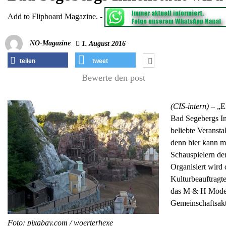
Add to Flipboard Magazine.
-
NO-Magazine
1. August 2016
teilen
tweet
Bewerte den post
(CIS-intern) –
„E
Bad Segebergs In
beliebte Veransta
denn hier kann m
Schauspielern der
Organisiert wird
Kulturbeauftragt
das M & H Modeh
Gemeinschaftsakt
Foto: pixabay.com / woerterhexe