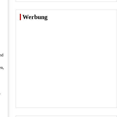
Werbung
nd
en,
,