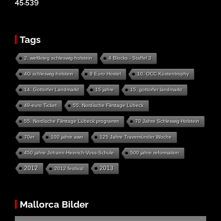
45.539
Tags
2. weltkrieg schleswig-holstein
4 Blocks - Staffel 3
4G schleswig-holstein
9 Euro Hostel
10. OCC Küstentrophy
14. Gottorfer Landmarkt
15 jahre
15. gottorfer landmarkt
49-euro Ticket
55. Nordische Filmtage Lübeck
55. Nordische Filmtage Lübeck programm
70 Jahre Schleswig-Holstein
70er
100 jahre awo
125 Jahre Travemünder Woche
450 jahre Johann-Heinrich-Voss-Schule
500 jahre reformation
2012
2013
2012 festival
Mallorca Bilder